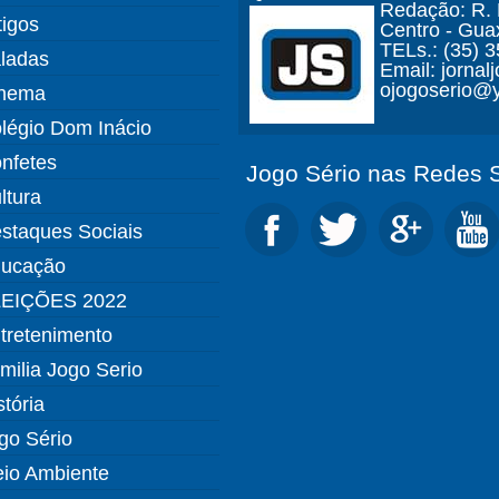
Redação: R. D
tigos
Centro - Gua
TELs.: (35) 
ladas
Email: jorna
ojogoserio@y
nema
légio Dom Inácio
nfetes
Jogo Sério nas Redes S
ltura
staques Sociais
ucação
EIÇÕES 2022
tretenimento
milia Jogo Serio
stória
go Sério
io Ambiente