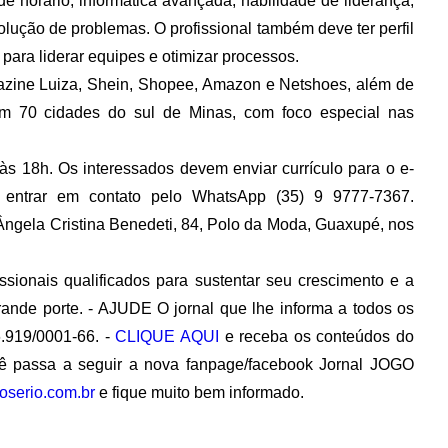
de horário
,
informática avançada
,
habilidade de liderança
,
olução de problemas
. O profissional também deve ter perfil
para liderar equipes e otimizar processos.
zine Luiza
,
Shein
,
Shopee
,
Amazon
e
Netshoes
, além de
 em
70 cidades do sul de Minas
, com foco especial nas
 às 18h
. Os interessados devem enviar currículo para o e-
entrar em contato pelo WhatsApp
(35) 9 9777-7367
.
gela Cristina Benedeti, 84, Polo da Moda, Guaxupé, nos
ssionais qualificados para sustentar seu crescimento e a
rande porte. - AJUDE O jornal que lhe informa a todos os
.919/0001-66. -
CLIQUE AQUI
e receba os conteúdos do
 passa a seguir a nova fanpage/facebook Jornal JOGO
oserio.com.br
e fique muito bem informado.