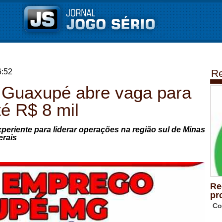
6:52
Re
 Guaxupé abre vaga para
té R$ 8 mil
xperiente para liderar operações na região sul de Minas
erais
Re
pr
Co