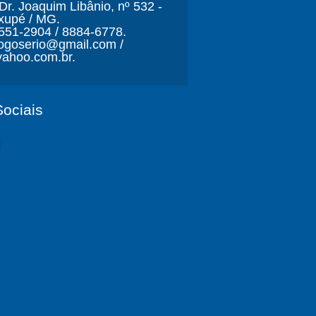
r. Joaquim Libânio, nº 532 -
xupé / MG.
3551-2904 / 8884-6778.
ljogoserio@gmail.com /
ahoo.com.br.
ociais