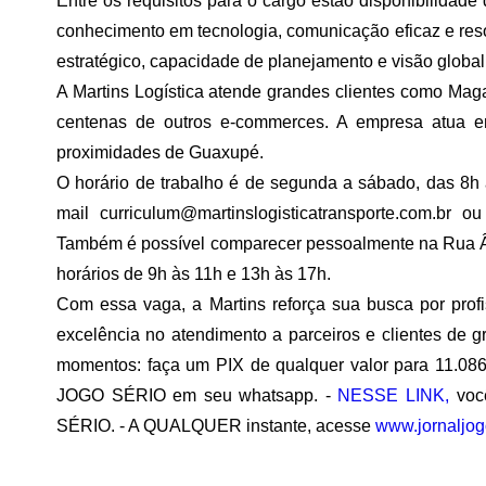
Entre os requisitos para o cargo estão
disponibilidade 
conhecimento em tecnologia
,
comunicação eficaz
e
res
estratégico, capacidade de planejamento e visão global 
A Martins Logística atende grandes clientes como
Maga
centenas de outros e-commerces. A empresa atua
proximidades de Guaxupé.
O horário de trabalho é de
segunda a sábado, das 8h
mail
curriculum@martinslogisticatransporte.com.br
ou 
Também é possível comparecer pessoalmente na Rua Ân
horários de
9h às 11h
e
13h às 17h
.
Com essa vaga, a Martins reforça sua busca por profi
excelência no atendimento a parceiros e clientes de g
momentos: faça um PIX de qualquer valor para 11.086
JOGO SÉRIO em seu whatsapp. -
NESSE LINK,
você
SÉRIO. - A QUALQUER instante, acesse
www.jornaljog