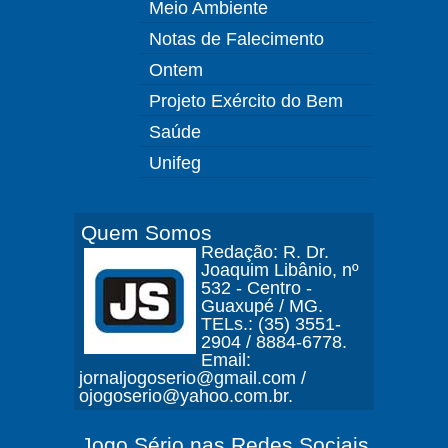
Meio Ambiente
Notas de Falecimento
Ontem
Projeto Exército do Bem
Saúde
Unifeg
Quem Somos
Redação: R. Dr.
Joaquim Libânio, nº
532 - Centro -
Guaxupé / MG.
TELs.: (35) 3551-
2904 / 8884-6778.
Email:
jornaljogoserio@gmail.com /
ojogoserio@yahoo.com.br.
Jogo Sério nas Redes Sociais