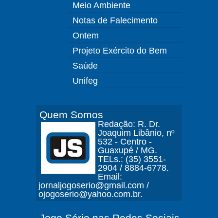
Meio Ambiente
Notas de Falecimento
Ontem
Projeto Exército do Bem
Saúde
Unifeg
Quem Somos
Redação: R. Dr.
Joaquim Libânio, nº
532 - Centro -
Guaxupé / MG.
TELs.: (35) 3551-
2904 / 8884-6778.
Email:
jornaljogoserio@gmail.com /
ojogoserio@yahoo.com.br.
Jogo Sério nas Redes Sociais