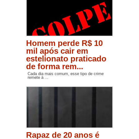
Homem perde R$ 10
mil após cair em
estelionato praticado
de forma rem...
Cada dia mais comum, esse tipo de crime
remete à ...
Rapaz de 20 anos é