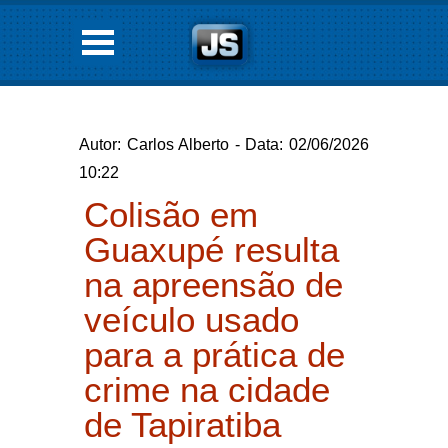
Autor: Carlos Alberto - Data: 02/06/2026
10:22
Colisão em
Guaxupé resulta
na apreensão de
veículo usado
para a prática de
crime na cidade
de Tapiratiba