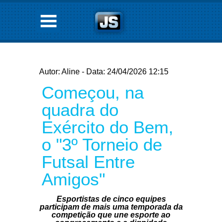
Autor: Aline - Data: 24/04/2026 12:15
Começou, na
quadra do
Exército do Bem,
o "3º Torneio de
Futsal Entre
Amigos"
Esportistas de cinco equipes
participam de mais uma temporada da
competição que une esporte ao