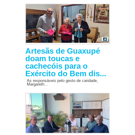
Artesãs de Guaxupé
doam toucas e
cachecóis para o
Exército do Bem dis...
As responsáveis pelo gesto de caridade,
Margareth...