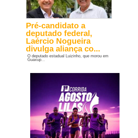
Pré-candidato a
deputado federal,
Laércio Nogueira
divulga aliança co...
O deputado estadual Luizinho, que morou em
Guaxup...