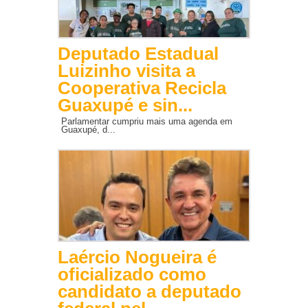
Deputado Estadual
Luizinho visita a
Cooperativa Recicla
Guaxupé e sin...
Parlamentar cumpriu mais uma agenda em
Guaxupé, d...
Laércio Nogueira é
oficializado como
candidato a deputado