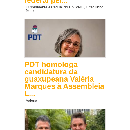
federal pel...
O presidente estadual do PSB/MG, Otacilinho
Neto,...
PDT homologa
candidatura da
guaxupeana Valéria
Marques à Assembleia
L...
Valéria