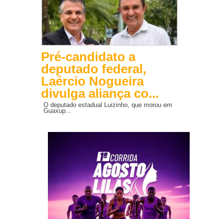
Pré-candidato a
deputado federal,
Laércio Nogueira
divulga aliança co...
O deputado estadual Luizinho, que morou em
Guaxup...