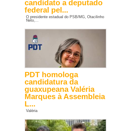
candidato a deputado
federal pel...
O presidente estadual do PSB/MG, Otacilinho
Neto,...
PDT homologa
candidatura da
guaxupeana Valéria
Marques à Assembleia
L...
Valéria