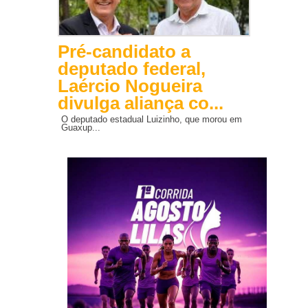
Pré-candidato a
deputado federal,
Laércio Nogueira
divulga aliança co...
O deputado estadual Luizinho, que morou em
Guaxup...