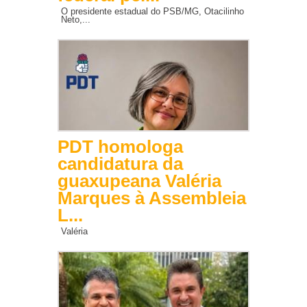
O presidente estadual do PSB/MG, Otacilinho
Neto,...
PDT homologa
candidatura da
guaxupeana Valéria
Marques à Assembleia
L...
Valéria