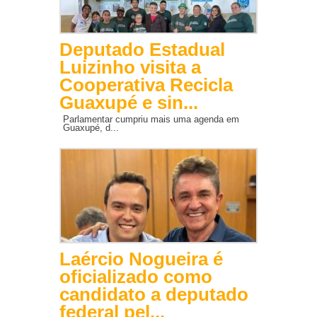
Deputado Estadual
Luizinho visita a
Cooperativa Recicla
Guaxupé e sin...
Parlamentar cumpriu mais uma agenda em
Guaxupé, d...
Laércio Nogueira é
oficializado como
candidato a deputado
federal pel...