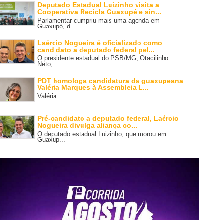
Deputado Estadual Luizinho visita a
Cooperativa Recicla Guaxupé e sin...
Parlamentar cumpriu mais uma agenda em
Guaxupé, d...
Laércio Nogueira é oficializado como
candidato a deputado federal pel...
O presidente estadual do PSB/MG, Otacilinho
Neto,...
PDT homologa candidatura da guaxupeana
Valéria Marques à Assembleia L...
Valéria
Pré-candidato a deputado federal, Laércio
Nogueira divulga aliança co...
O deputado estadual Luizinho, que morou em
Guaxup...