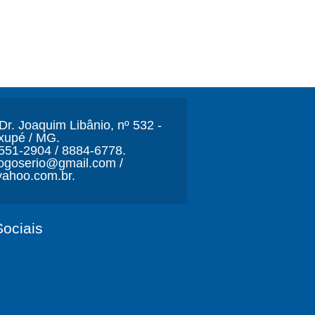
r. Joaquim Libânio, nº 532 -
xupé / MG.
3551-2904 / 8884-6778.
ljogoserio@gmail.com /
ahoo.com.br.
ociais