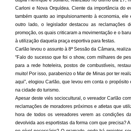
Carloni e Nova Orquídea. Ciente da importância do eve
também quanto ao impulsionamento à economia, ele e
outro lado, o legislador destacou as reclamações 
promoção, os quais criticaram a movimentação e o baru
à utilização daquela praça esportiva para festas.
Carlão levou o assunto à 8ª Sessão da Câmara, realiz
“Falo do sucesso que foi o show, com milhares de pes
para a rede hoteleira, postos de combustíveis, restaur
muito! Por isso, parabenizo o Mar de Minas por ter re
aqui”, elogiou Carlão, que levou em conta o propósito 
na cidade do turismo.
Apesar deste viés sociocultural, o vereador Carlão co
reclamações de moradores próximos e atletas que utiliz
hora de todos os vereadores verem as condições da
devolvida aos esportistas da forma com que precisa? A
no nível necessário? O gramado, onde há projetos so