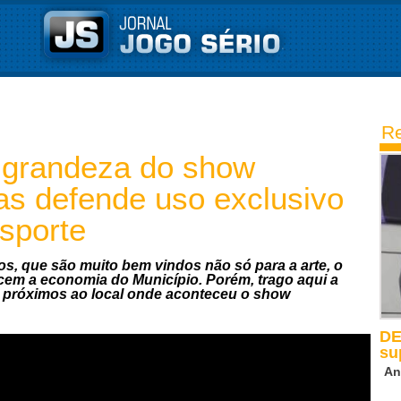
Re
a grandeza do show
s defende uso exclusivo
esporte
os, que são muito bem vindos não só para a arte, o
ecem a economia do Município. Porém, trago aqui a
s próximos ao local onde aconteceu o show
DE
su
An