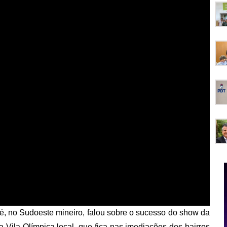
, no Sudoeste mineiro, falou sobre o sucesso do show da
a Vila Olímpica local, que fica nas imediações dos bairros