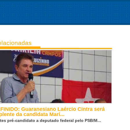
lacionadas
FINIDO: Guaranesiano Laércio Cintra será
plente da candidata Marí...
tes pré-candidato a deputado federal pelo PSB/M...