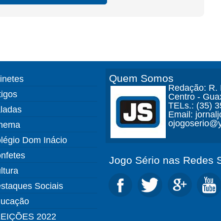
Quem Somos
finetes
Redação: R. D
tigos
Centro - Gua
TELs.: (35) 
ladas
Email: jorna
ojogoserio@y
nema
légio Dom Inácio
nfetes
Jogo Sério nas Redes S
ltura
staques Sociais
ucação
EIÇÕES 2022