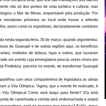
nto não só dos pontos de vista turístico e cultural, mas
logiou o Mar de Minas, responsável pela produção. Por
de moradores próximos ao local onde houve a referida
lho; assim como os esportistas, declaradamente contrários
ada nesta segunda-feira, 30 de março, quando argumentou:
soas de Guaxupé e de outras regiões aqui, os benefícios
antes, institutos de beleza, lojas e outros, que lucraram
alizado um evento cuja envergadura poucas vezes vimos por
da Prefeitura, parceira no evento, de transformar Guaxupé
mpartilhou com seus companheiros de legislatura as várias
am a Vila Olímpica: “Agora, que o evento foi realizado, é
 Vila Olímpica! Como será daqui para frente? Ela será
 pista de caminhada e corrida será emborrachada e estará
cioesportivos, será da maneira que precisa? Então, meus