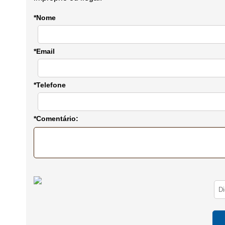
*Nome
*Email
*Telefone
*Comentário: