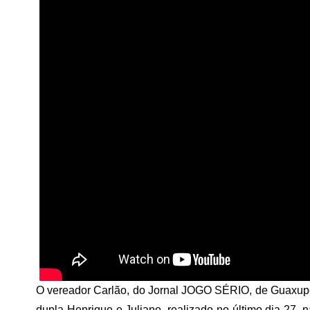
O vereador Carlão, do Jornal JOGO SÉRIO, de Guaxupé
dupla Henrique e Juliano, realizado no último dia 27, n