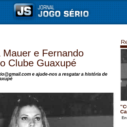
Re
Mauer e Fernando
 do Clube Guaxupé
rio@gmail.com e ajude-nos a resgatar a história de
axupé
"C
Ca
En