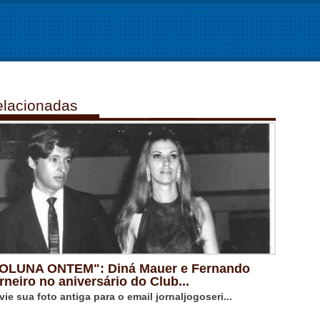
lacionadas
OLUNA ONTEM": Diná Mauer e Fernando
rneiro no aniversário do Club...
vie sua foto antiga para o email jornaljogoseri...