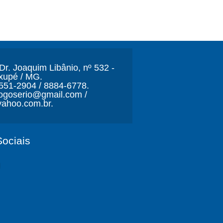
r. Joaquim Libânio, nº 532 -
xupé / MG.
3551-2904 / 8884-6778.
ljogoserio@gmail.com /
ahoo.com.br.
ociais