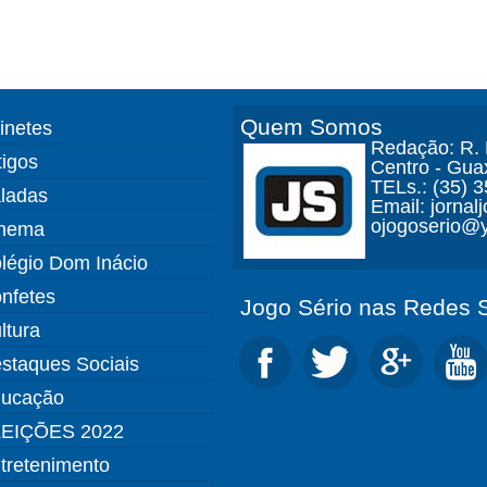
Quem Somos
finetes
Redação: R. D
tigos
Centro - Gua
TELs.: (35) 
ladas
Email: jorna
ojogoserio@y
nema
légio Dom Inácio
nfetes
Jogo Sério nas Redes S
ltura
staques Sociais
ucação
EIÇÕES 2022
tretenimento