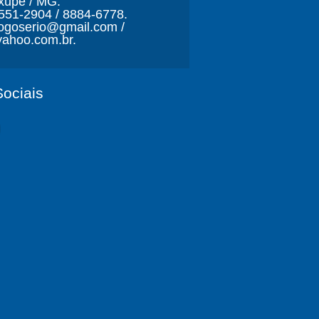
xupé / MG.
3551-2904 / 8884-6778.
ljogoserio@gmail.com /
ahoo.com.br.
ociais