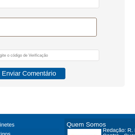
Quem Somos
finetes
Redação: R. D
tigos