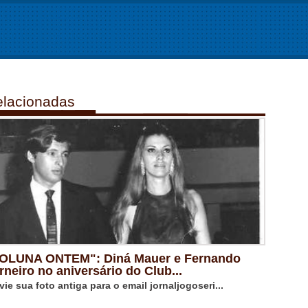
lacionadas
OLUNA ONTEM": Diná Mauer e Fernando
rneiro no aniversário do Club...
vie sua foto antiga para o email jornaljogoseri...