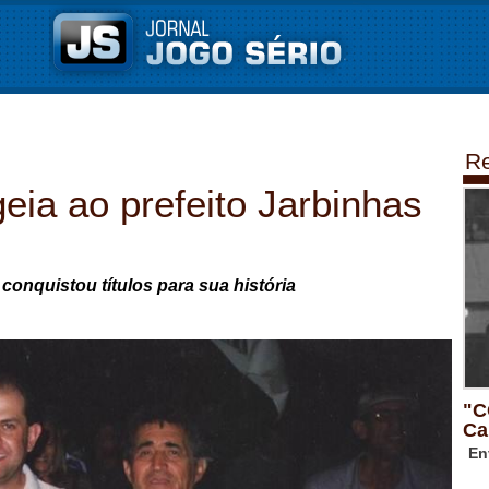
Re
a ao prefeito Jarbinhas
conquistou títulos para sua história
"C
Ca
En