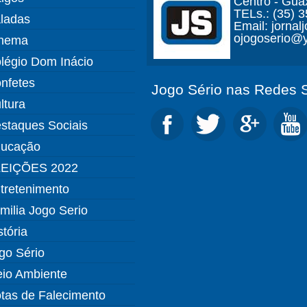
Centro - Gua
TELs.: (35) 
ladas
Email: jorna
ojogoserio@y
nema
légio Dom Inácio
nfetes
Jogo Sério nas Redes S
ltura
staques Sociais
ucação
EIÇÕES 2022
tretenimento
milia Jogo Serio
stória
go Sério
io Ambiente
tas de Falecimento