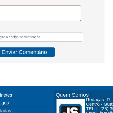
Quem Somos
finetes
Redação: R. D
tigos
Centro - Gua
TELs.: (35) 
ladas