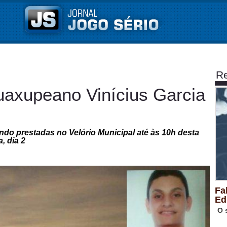
Re
uaxupeano Vinícius Garcia
do prestadas no Velório Municipal até às 10h desta
a, dia 2
Fa
Ed
O 