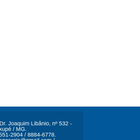
r. Joaquim Libânio, nº 532 -
xupé / MG.
3551-2904 / 8884-6778.