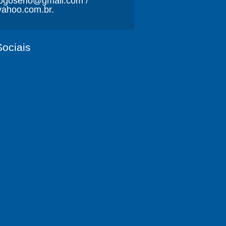
ljogoserio@gmail.com /
ahoo.com.br.
ociais