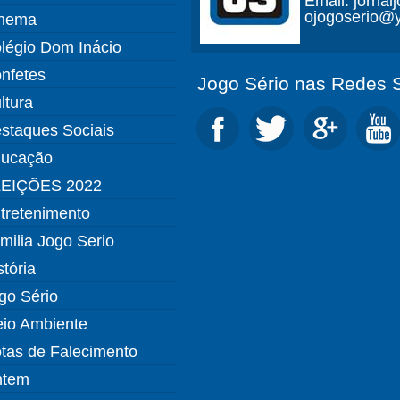
Email: jorna
ojogoserio@y
nema
légio Dom Inácio
nfetes
Jogo Sério nas Redes S
ltura
staques Sociais
ucação
EIÇÕES 2022
tretenimento
milia Jogo Serio
stória
go Sério
io Ambiente
tas de Falecimento
ntem