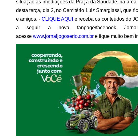
situação às imediações da Praça da Saudade, na área 
desta terça, dia 2, no Cemitério Luiz Smargiassi, que
e amigos. -
CLIQUE AQUI
e receba os conteúdos do 
a seguir a nova fanpage/facebook Jor
acesse
www.jornaljogoserio.com.br
e fique muito bem i