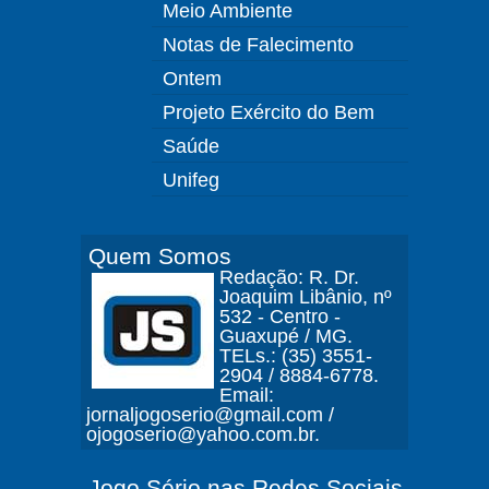
Meio Ambiente
Notas de Falecimento
Ontem
Projeto Exército do Bem
Saúde
Unifeg
Quem Somos
Redação: R. Dr.
Joaquim Libânio, nº
532 - Centro -
Guaxupé / MG.
TELs.: (35) 3551-
2904 / 8884-6778.
Email:
jornaljogoserio@gmail.com /
ojogoserio@yahoo.com.br.
Jogo Sério nas Redes Sociais