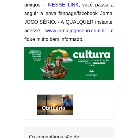
amigos. -
NESSE LINK,
você passa a
seguir a nova fanpage/facebook Jornal
JOGO SÉRIO. - A QUALQUER instante,
acesse
www.jornaljogoserio.com.br
e
fique muito bem informado.
Os comentários são de