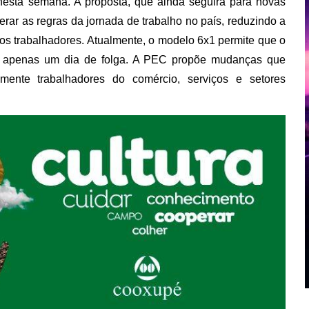
o nesta semana. A proposta, que ainda seguirá para novas
rar as regras da jornada de trabalho no país, reduzindo a
s trabalhadores. Atualmente, o modelo 6x1 permite que o
com apenas um dia de folga. A PEC propõe mudanças que
almente trabalhadores do comércio, serviços e setores