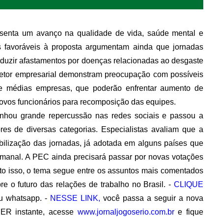
senta um avanço na qualidade de vida, saúde mental e
es favoráveis à proposta argumentam ainda que jornadas
eduzir afastamentos por doenças relacionadas ao desgaste
o setor empresarial demonstram preocupação com possíveis
s e médias empresas, que poderão enfrentar aumento de
ovos funcionários para recomposição das equipes.
anhou grande repercussão nas redes sociais e passou a
ores de diversas categorias. Especialistas avaliam que a
ilização das jornadas, já adotada em alguns países que
anal. A PEC ainda precisará passar por novas votações
to isso, o tema segue entre os assuntos mais comentados
re o futuro das relações de trabalho no Brasil. -
CLIQUE
 whatsapp. -
NESSE LINK,
você passa a seguir a nova
ER instante, acesse
www.jornaljogoserio.com.br
e fique