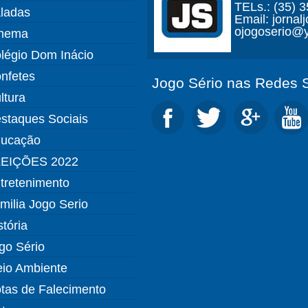
TELs.: (35) 
ladas
Email: jorna
ojogoserio@y
nema
légio Dom Inácio
nfetes
Jogo Sério nas Redes S
ltura
staques Sociais
ucação
EIÇÕES 2022
tretenimento
milia Jogo Serio
stória
go Sério
io Ambiente
tas de Falecimento