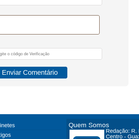
Quem Somos
finetes
Redação: R. D
tigos
Centro - Gua