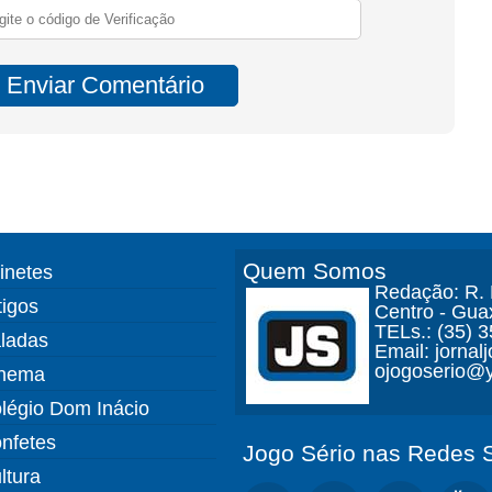
Quem Somos
finetes
Redação: R. D
tigos
Centro - Gua
TELs.: (35) 
ladas
Email: jorna
ojogoserio@y
nema
légio Dom Inácio
nfetes
Jogo Sério nas Redes S
ltura