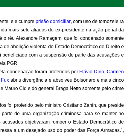
ente, ele cumpre
prisão domiciliar
, com uso de tornozeleira
nda mais sete aliados do ex-presidente na ação penal da
o é o réu Alexandre Ramagem, que foi condenado somente
a de abolição violenta do Estado Democrático de Direito e
foi beneficiado com a suspensão de parte das acusações e
pela PGR.
pela condenação foram proferidos por
Flávio Dino
,
Carmen
 Fux
abriu divergência e absolveu Bolsonaro e mais cinco
 de Mauro Cid e do general Braga Netto somente pelo crime
s foi proferido pelo ministro Cristiano Zanin, que preside
m parte de uma organização criminosa para se manter no
os acusados objetivaram romper o Estado Democrático de
xpressa a um desejado uso do poder das Força Armadas.",