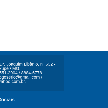
r. Joaquim Libânio, nº 532 -
xupé / MG.
3551-2904 / 8884-6778.
ljogoserio@gmail.com /
ahoo.com.br.
ociais