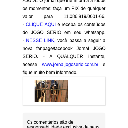
AJUDE O jornal que lhe informa a todos
os momentos: faça um PIX de qualquer
valor para 11.086.919/0001-66.
-
CLIQUE AQUI
e receba os conteúdos
do JOGO SÉRIO em seu whatsapp.
-
NESSE LINK,
você passa a seguir a
nova fanpage/facebook Jornal JOGO
SÉRIO. - A QUALQUER instante,
acesse
www.jornaljogoserio.com.br
e
fique muito bem informado.
Os comentários são de
responsabilidade exclusiva de seus