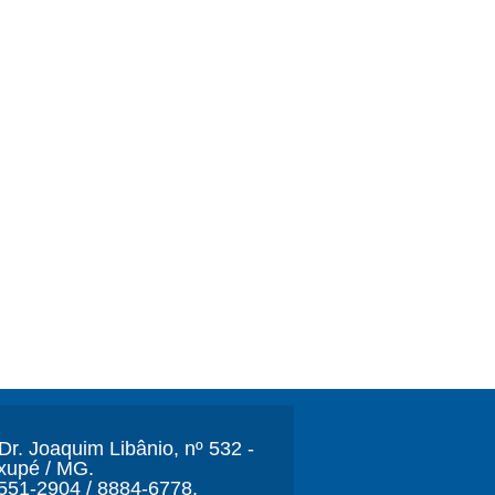
r. Joaquim Libânio, nº 532 -
xupé / MG.
3551-2904 / 8884-6778.