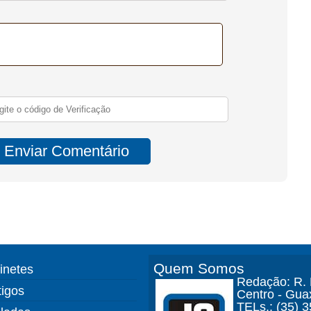
Quem Somos
finetes
Redação: R. D
tigos
Centro - Gua
TELs.: (35) 