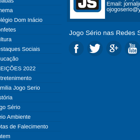
ladas
Email: jorna
ojogoserio@y
nema
légio Dom Inácio
nfetes
Jogo Sério nas Redes S
ltura
staques Sociais
ucação
EIÇÕES 2022
tretenimento
milia Jogo Serio
stória
go Sério
io Ambiente
tas de Falecimento
ntem