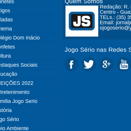
Quem Somos
finetes
Redação: R. D
tigos
Centro - Gua
TELs.: (35) 
ladas
Email: jorna
ojogoserio@y
nema
légio Dom Inácio
nfetes
Jogo Sério nas Redes S
ltura
staques Sociais
ucação
EIÇÕES 2022
tretenimento
milia Jogo Serio
stória
go Sério
io Ambiente