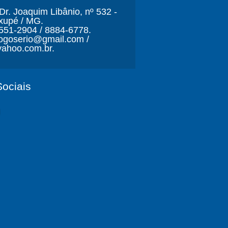
r. Joaquim Libânio, nº 532 -
xupé / MG.
3551-2904 / 8884-6778.
ljogoserio@gmail.com /
ahoo.com.br.
ociais