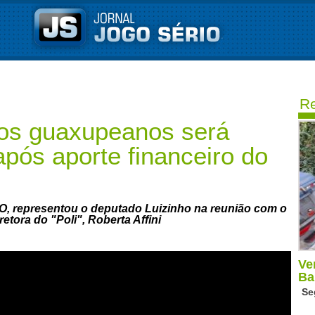
Re
ros guaxupeanos será
após aporte financeiro do
IO, representou o deputado Luizinho na reunião com o
etora do "Poli", Roberta Affini
Ve
Ba
Se