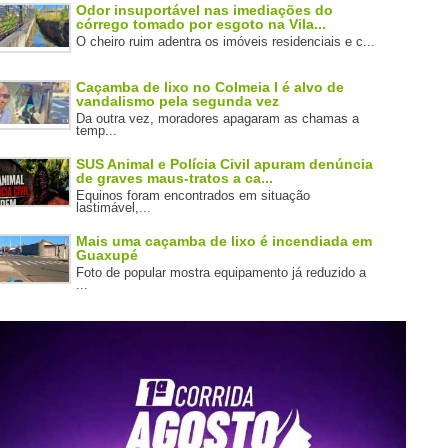
Odor insuportável nas imediações do
córrego tomado por esgoto na Vila...
O cheiro ruim adentra os imóveis residenciais e c...
Caçamba de lixo no Colmeia I é alvo de
vandalismo pela segunda vez
Da outra vez, moradores apagaram as chamas a
temp...
SUS Animal e Polícia Civil apuram denúncia
de graves maus-tratos a ca...
Equinos foram encontrados em situação
lastimável,...
Mais uma caçamba de lixo é incendiada em
Guaxupé
Foto de popular mostra equipamento já reduzido a
...