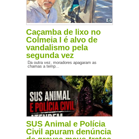
Caçamba de lixo no
Colmeia I é alvo de
vandalismo pela
segunda vez
Da outra vez, moradores apagaram as
chamas a temp...
SUS Animal e Polícia
Civil apuram denúncia