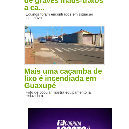
de graves maus-tratos
a ca...
Equinos foram encontrados em situação
lastimável,...
Mais uma caçamba de
lixo é incendiada em
Guaxupé
Foto de popular mostra equipamento já
reduzido a ...