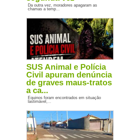
Da outra vez, moradores apagaram as
chamas a temp...
SUS Animal e Polícia
Civil apuram denúncia
de graves maus-tratos
a ca...
Equinos foram encontrados em situação
lastimável,...