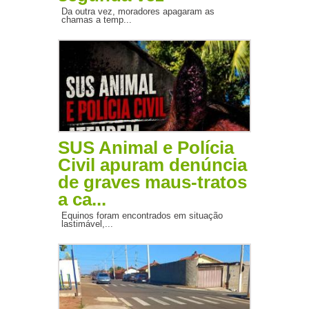
Da outra vez, moradores apagaram as
chamas a temp...
SUS Animal e Polícia
Civil apuram denúncia
de graves maus-tratos
a ca...
Equinos foram encontrados em situação
lastimável,...