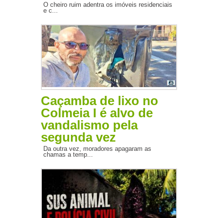
O cheiro ruim adentra os imóveis residenciais
e c...
Caçamba de lixo no
Colmeia I é alvo de
vandalismo pela
segunda vez
Da outra vez, moradores apagaram as
chamas a temp...