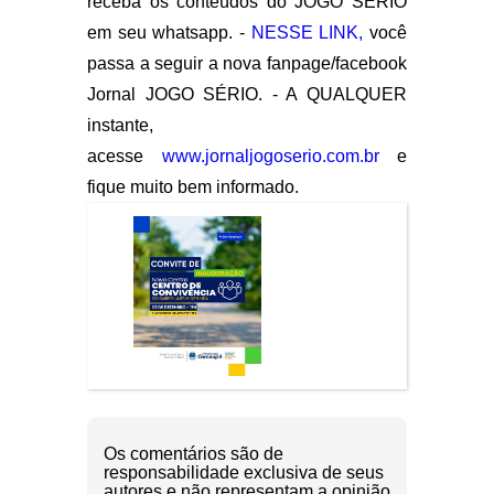
receba os conteúdos do JOGO SÉRIO
em seu whatsapp. -
NESSE LINK,
você
passa a seguir a nova fanpage/facebook
Jornal JOGO SÉRIO. - A QUALQUER
instante,
acesse
www.jornaljogoserio.com.br
e
fique muito bem informado.
Os comentários são de
responsabilidade exclusiva de seus
autores e não representam a opinião