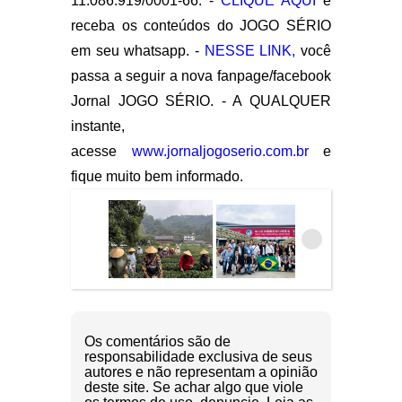
11.086.919/0001-66. -
CLIQUE AQUI
e
receba os conteúdos do JOGO SÉRIO
em seu whatsapp. -
NESSE LINK,
você
passa a seguir a nova fanpage/facebook
Jornal JOGO SÉRIO. - A QUALQUER
instante,
acesse
www.jornaljogoserio.com.br
e
fique muito bem informado.
Os comentários são de
responsabilidade exclusiva de seus
autores e não representam a opinião
deste site. Se achar algo que viole