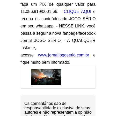
faça um PIX de qualquer valor para
11.086.919/0001-66. -
CLIQUE AQUI
e
receba os conteúdos do JOGO SÉRIO
em seu whatsapp. - NESSE LINK, você
passa a seguir a nova fanpage/facebook
Jornal JOGO SÉRIO. - A QUALQUER
instante,
acesse
www.jornaljogoserio.com.br
e
fique muito bem informado.
Os comentários são de
responsabilidade exclusiva de seus
autores e não representam a opinião