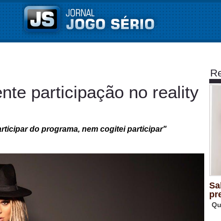
Re
e participação no reality
ticipar do programa, nem cogitei participar"
Sa
pr
Qu