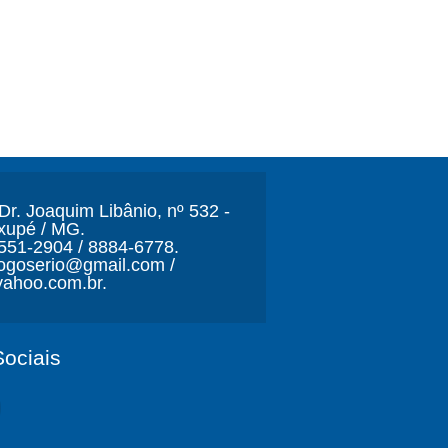
r. Joaquim Libânio, nº 532 -
xupé / MG.
3551-2904 / 8884-6778.
ljogoserio@gmail.com /
ahoo.com.br.
ociais