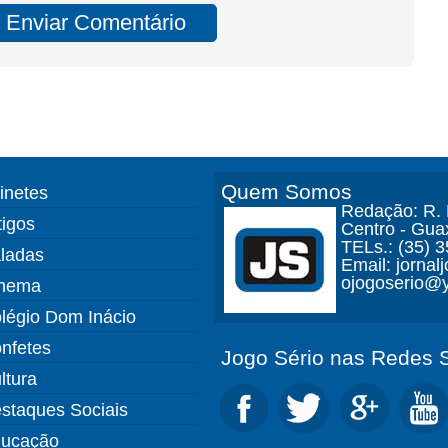
Quem Somos
finetes
Redação: R. D
tigos
Centro - Gua
TELs.: (35) 
ladas
Email: jorna
ojogoserio@y
nema
légio Dom Inácio
nfetes
Jogo Sério nas Redes S
ltura
staques Sociais
ucação