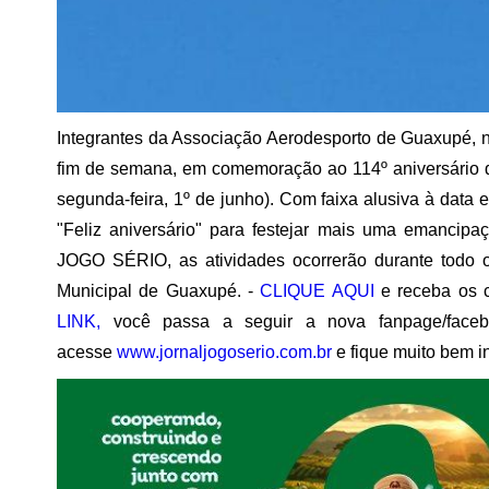
Integrantes da Associação Aerodesporto de Guaxupé, n
fim de semana, em comemoração ao 114º aniversário do
segunda-feira, 1º de junho). Com faixa alusiva à data 
"Feliz aniversário" para festejar mais uma emancipa
JOGO SÉRIO, as atividades ocorrerão durante todo o
Municipal de Guaxupé. -
CLIQUE AQUI
e receba os 
LINK,
você passa a seguir a nova fanpage/face
acesse
www.jornaljogoserio.com.br
e fique muito bem i