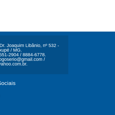
r. Joaquim Libânio, nº 532 -
xupé / MG.
3551-2904 / 8884-6778.
ljogoserio@gmail.com /
ahoo.com.br.
ociais