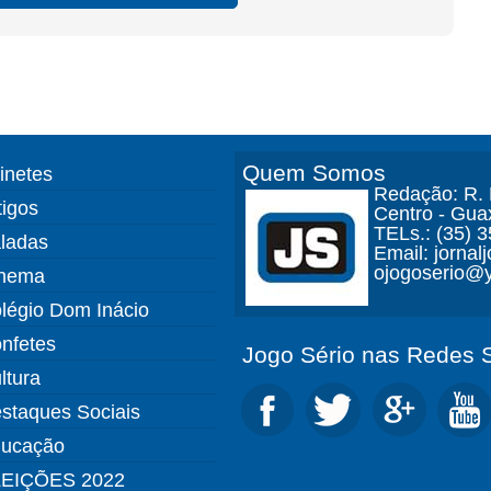
Quem Somos
finetes
Redação: R. D
tigos
Centro - Gua
TELs.: (35) 
ladas
Email: jorna
ojogoserio@y
nema
légio Dom Inácio
nfetes
Jogo Sério nas Redes S
ltura
staques Sociais
ucação
EIÇÕES 2022