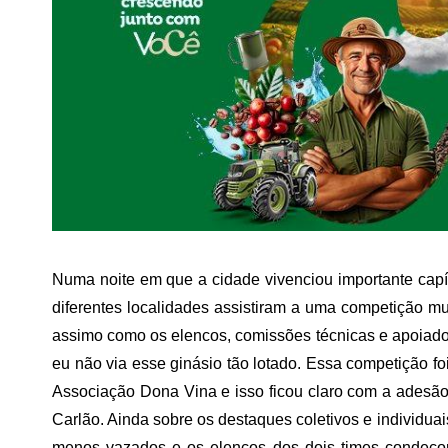
Numa noite em que a cidade vivenciou importante cap
diferentes localidades assistiram a uma competição mu
assimo como os elencos, comissões técnicas e apoiador
eu não via esse ginásio tão lotado. Essa competição fo
Associação Dona Vina e isso ficou claro com a adesão
Carlão. Ainda sobre os destaques coletivos e individuai
menos vazados e os elencos dos dois times condec