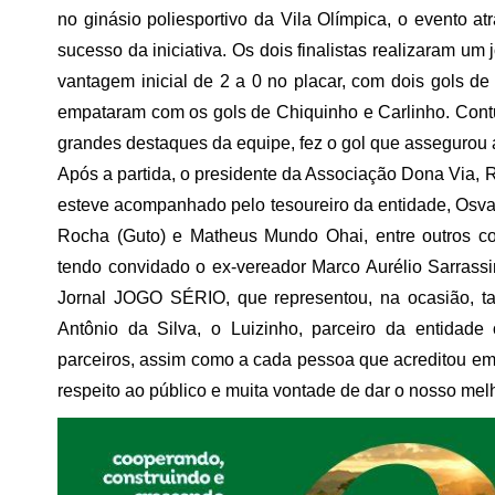
no ginásio poliesportivo da Vila Olímpica, o evento 
sucesso da iniciativa. Os dois finalistas realizaram um
vantagem inicial de 2 a 0 no placar, com dois gols de
empataram com os gols de Chiquinho e Carlinho. Contud
grandes destaques da equipe, fez o gol que assegurou a 
Após a partida, o presidente da Associação Dona Via,
esteve acompanhado pelo tesoureiro da entidade, Osval
Rocha (Guto) e Matheus Mundo Ohai, entre outros co
tendo convidado o ex-vereador Marco Aurélio Sarrassi
Jornal JOGO SÉRIO, que representou, na ocasião, tan
Antônio da Silva, o Luizinho, parceiro da entidad
parceiros, assim como a cada pessoa que acreditou e
respeito ao público e muita vontade de dar o nosso melh