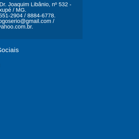
r. Joaquim Libânio, nº 532 -
xupé / MG.
3551-2904 / 8884-6778.
ljogoserio@gmail.com /
ahoo.com.br.
ociais