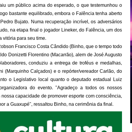
atraiu um público acima do esperado, o que testemunhou o
 jogo bastante equilibrado, embora o Falência tenha aberto
 Pedro Bujato. Numa recuperação incrível, os adversários
o, na etapa final o jogador Lineker, do Falência, um dos
vitória para seu time.
 Robson Francisco Costa Cândido (Binho, que o tempo todo
do Donizetti Florentino (Macarrão), alem de José Augusto
laboradores, conduziu a entrega de troféus e medalhas,
ni (Marquinho Calçados) e o repórter/vereador Carlão, do
to o Legislativo local quanto o deputado estadual Luiz
e organizadora do evento. "Agradeço a todos os nossos
m nossa capacidade de promover esporte com consciência,
or a Guaxupé", ressaltou Binho, na cerimônia da final.