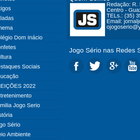
Redação: R. D
tigos
Centro - Gua
TELs.: (35) 
ladas
Email: jorna
ojogoserio@y
nema
légio Dom Inácio
nfetes
Jogo Sério nas Redes S
ltura
staques Sociais
ucação
EIÇÕES 2022
tretenimento
milia Jogo Serio
stória
go Sério
io Ambiente