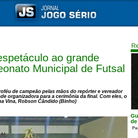
Re
espetáculo ao grande
eonato Municipal de Futsal
roféu de campeão pelas mãos do repórter e vereador
e organizadora para a cerimônia da final. Com eles, o
na Vina, Robson Cândido (Binho)
Gu
de
Pa