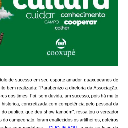
ítulo de sucesso em seu esporte amador, guaxupeanos de
ito bem realizada: "Parabenizo a diretoria da Associação,
es dos times. Foi, sem dúvida, um sucesso, pois há muito
i histórica, concretizada com competência pelo pessoal da
 do público, que deu show também", ressaltou o vereador
s do campeonato, foram enaltecidos os artilheiros, goleiros
orados com medalhas. -
CLIQUE AQUI
e veja as fotos da