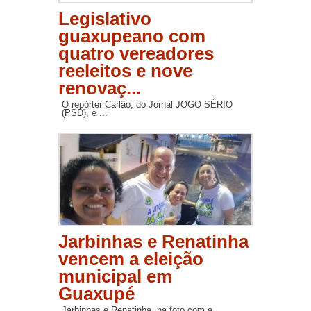
Legislativo
guaxupeano com
quatro vereadores
reeleitos e nove
renovaç...
O repórter Carlão, do Jornal JOGO SÉRIO
(PSD), e ...
Jarbinhas e Renatinha
vencem a eleição
municipal em
Guaxupé
Jarbinhas e Renatinha, na foto com a