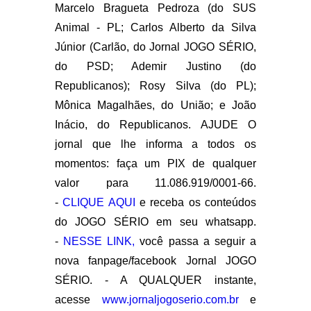
Marcelo Bragueta Pedroza (do SUS
Animal - PL; Carlos Alberto da Silva
Júnior (Carlão, do Jornal JOGO SÉRIO,
do PSD; Ademir Justino (do
Republicanos); Rosy Silva (do PL);
Mônica Magalhães, do União; e João
Inácio, do Republicanos. AJUDE O
jornal que lhe informa a todos os
momentos: faça um PIX de qualquer
valor para 11.086.919/0001-66.
-
CLIQUE AQUI
e receba os conteúdos
do JOGO SÉRIO em seu whatsapp.
-
NESSE LINK,
você passa a seguir a
nova fanpage/facebook Jornal JOGO
SÉRIO. - A QUALQUER instante,
acesse
www.jornaljogoserio.com.br
e