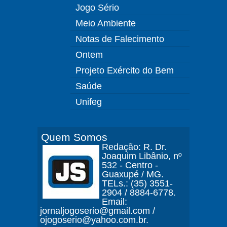
Jogo Sério
Meio Ambiente
Notas de Falecimento
Ontem
Projeto Exército do Bem
Saúde
Unifeg
Quem Somos
Redação: R. Dr.
Joaquim Libânio, nº
532 - Centro -
Guaxupé / MG.
TELs.: (35) 3551-
2904 / 8884-6778.
Email:
jornaljogoserio@gmail.com /
ojogoserio@yahoo.com.br.