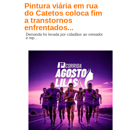
Pintura viária em rua
do Catetos coloca fim
a transtornos
enfrentados...
Demanda foi levada por cidadãos ao vereador
e rep...