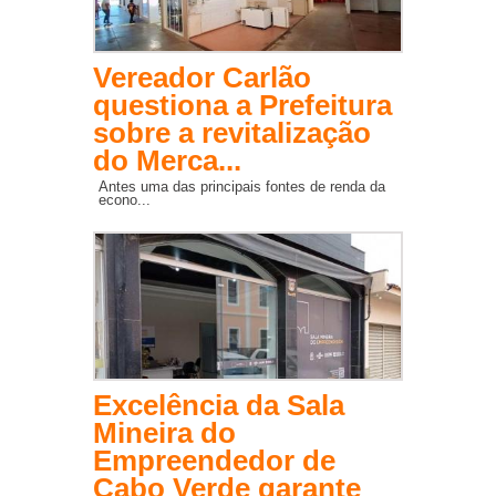
Vereador Carlão
questiona a Prefeitura
sobre a revitalização
do Merca...
Antes uma das principais fontes de renda da
econo...
Excelência da Sala
Mineira do
Empreendedor de
Cabo Verde garante