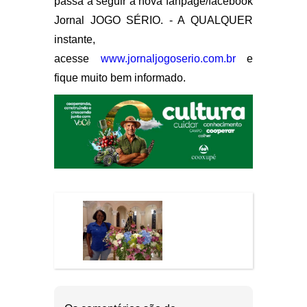
passa a seguir a nova fanpage/facebook
Jornal JOGO SÉRIO. - A QUALQUER
instante,
acesse
www.jornaljogoserio.com.br
e
fique muito bem informado.