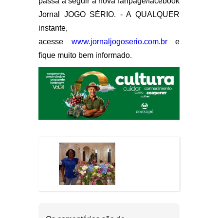
passa a seguir a nova fanpage/facebook
Jornal JOGO SÉRIO. - A QUALQUER
instante,
acesse
www.jornaljogoserio.com.br
e
fique muito bem informado.