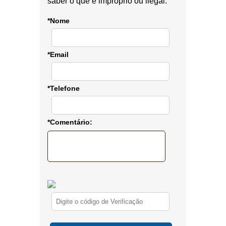
saber o que é impróprio ou ilegal.
*Nome
*Email
*Telefone
*Comentário: