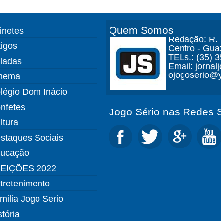
Quem Somos
finetes
Redação: R. D
tigos
Centro - Gua
TELs.: (35) 
ladas
Email: jorna
ojogoserio@y
nema
légio Dom Inácio
nfetes
Jogo Sério nas Redes S
ltura
staques Sociais
ucação
EIÇÕES 2022
tretenimento
milia Jogo Serio
stória