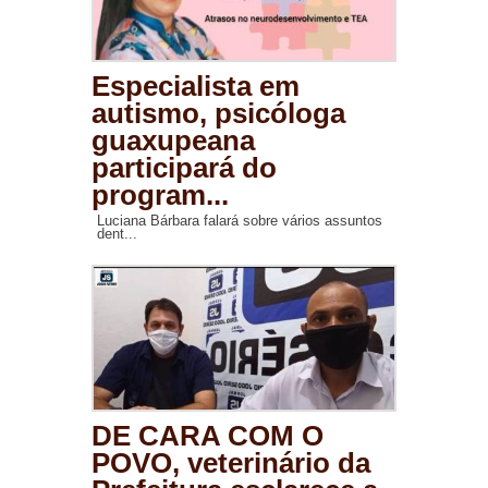
Especialista em
autismo, psicóloga
guaxupeana
participará do
program...
Luciana Bárbara falará sobre vários assuntos
dent...
DE CARA COM O
POVO, veterinário da