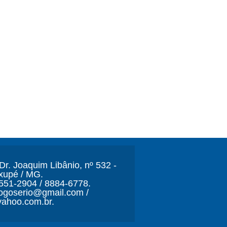
r. Joaquim Libânio, nº 532 -
xupé / MG.
3551-2904 / 8884-6778.
ljogoserio@gmail.com /
ahoo.com.br.