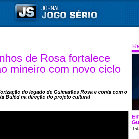
Re
nhos de Rosa fortalece
ão mineiro com novo ciclo
orização do legado de Guimarães Rosa e conta com o
 Buléd na direção do projeto cultural
Em
Gu
In