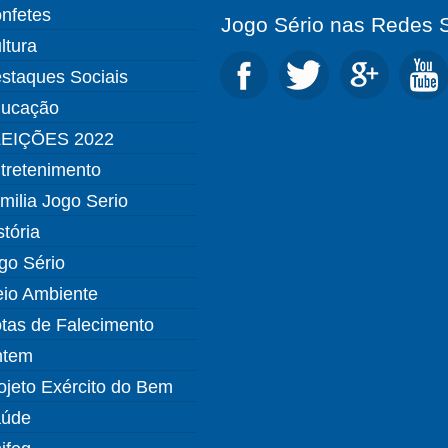
nfetes
Jogo Sério nas Redes S
ltura
staques Sociais
ucação
EIÇÕES 2022
tretenimento
milia Jogo Serio
stória
go Sério
io Ambiente
tas de Falecimento
ntem
ojeto Exército do Bem
úde