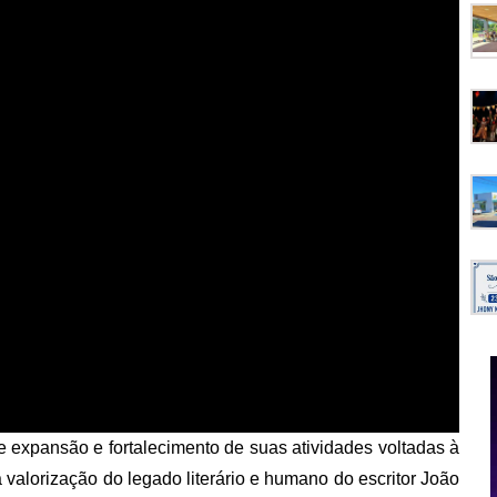
expansão e fortalecimento de suas atividades voltadas à
 valorização do legado literário e humano do escritor João