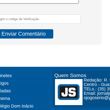
Quem Somos
finetes
Redação: R. D
tigos
Centro - Gua
TELs.: (35) 
ladas
Email: jorna
ojogoserio@y
nema
légio Dom Inácio