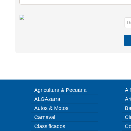
Agricultura & Pecuária
Al
ALGAzarra
Ar
Autos & Motos
Ba
Carnaval
Ci
Classificados
Co