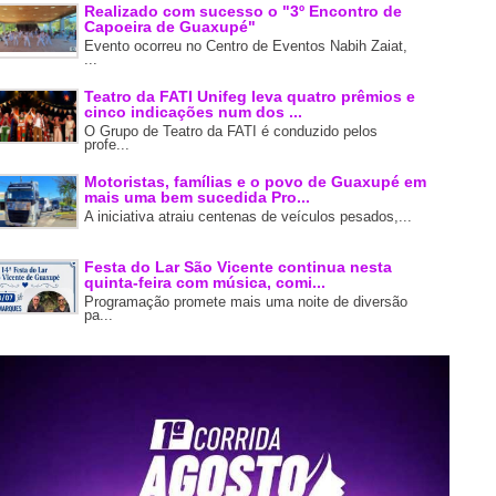
Realizado com sucesso o "3º Encontro de
Capoeira de Guaxupé"
Evento ocorreu no Centro de Eventos Nabih Zaiat,
...
Teatro da FATI Unifeg leva quatro prêmios e
cinco indicações num dos ...
O Grupo de Teatro da FATI é conduzido pelos
profe...
Motoristas, famílias e o povo de Guaxupé em
mais uma bem sucedida Pro...
A iniciativa atraiu centenas de veículos pesados,...
Festa do Lar São Vicente continua nesta
quinta-feira com música, comi...
Programação promete mais uma noite de diversão
pa...