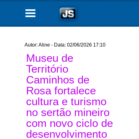
Autor: Aline - Data: 02/06/2026 17:10
Museu de
Território
Caminhos de
Rosa fortalece
cultura e turismo
no sertão mineiro
com novo ciclo de
desenvolvimento