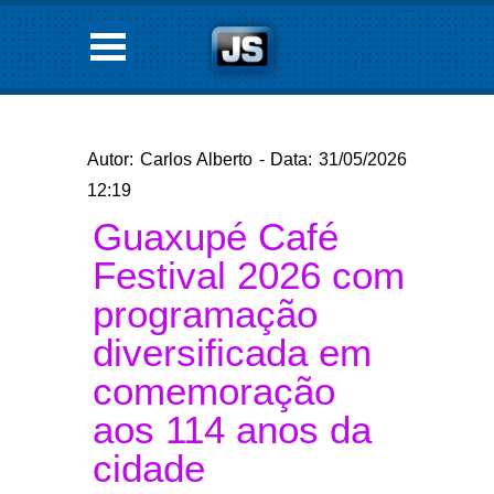
Autor: Carlos Alberto - Data: 31/05/2026
12:19
Guaxupé Café
Festival 2026 com
programação
diversificada em
comemoração
aos 114 anos da
cidade