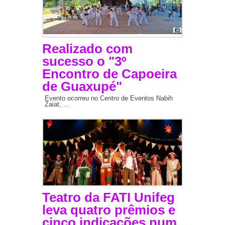
Realizado com
sucesso o "3º
Encontro de Capoeira
de Guaxupé"
Evento ocorreu no Centro de Eventos Nabih
Zaiat, ...
Teatro da FATI Unifeg
leva quatro prêmios e
cinco indicações num