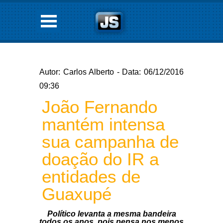
Autor: Carlos Alberto - Data: 06/12/2016
09:36
João Fernando
mantém intensa
sua campanha de
doação do IR a
entidades de
Guaxupé
Político levanta a mesma bandeira
todos os anos, pois pensa nos menos