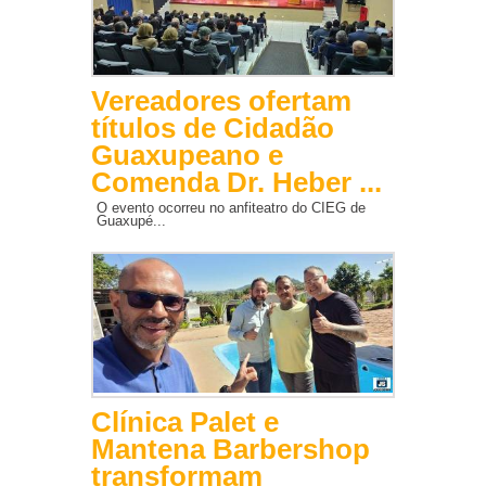
Vereadores ofertam
títulos de Cidadão
Guaxupeano e
Comenda Dr. Heber ...
O evento ocorreu no anfiteatro do CIEG de
Guaxupé...
Clínica Palet e
Mantena Barbershop
transformam