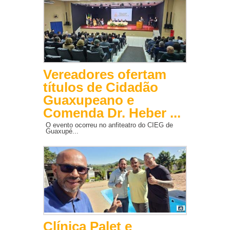
Vereadores ofertam
títulos de Cidadão
Guaxupeano e
Comenda Dr. Heber ...
O evento ocorreu no anfiteatro do CIEG de
Guaxupé...
Clínica Palet e