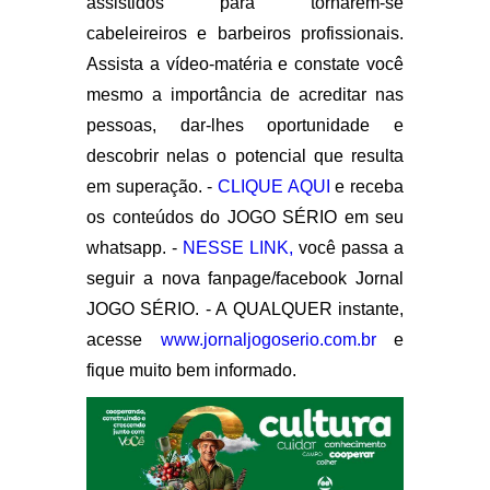
assistidos para tornarem-se
cabeleireiros e barbeiros profissionais.
Assista a vídeo-matéria e constate você
mesmo a importância de acreditar nas
pessoas, dar-lhes oportunidade e
descobrir nelas o potencial que resulta
em superação. -
CLIQUE AQUI
e receba
os conteúdos do JOGO SÉRIO em seu
whatsapp. -
NESSE LINK,
você passa a
seguir a nova fanpage/facebook Jornal
JOGO SÉRIO. - A QUALQUER instante,
acesse
www.jornaljogoserio.com.br
e
fique muito bem informado.