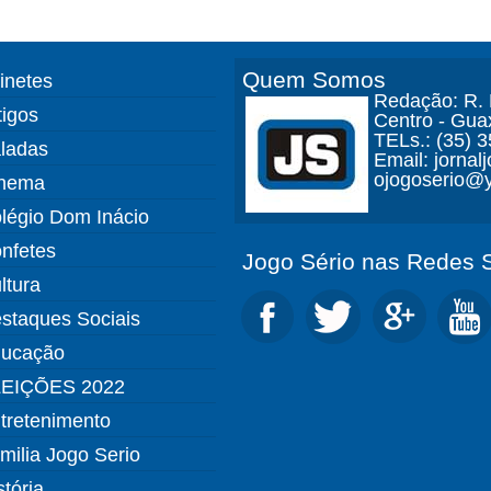
Quem Somos
finetes
Redação: R. D
tigos
Centro - Gua
TELs.: (35) 
ladas
Email: jorna
ojogoserio@y
nema
légio Dom Inácio
nfetes
Jogo Sério nas Redes S
ltura
staques Sociais
ucação
EIÇÕES 2022
tretenimento
milia Jogo Serio
stória