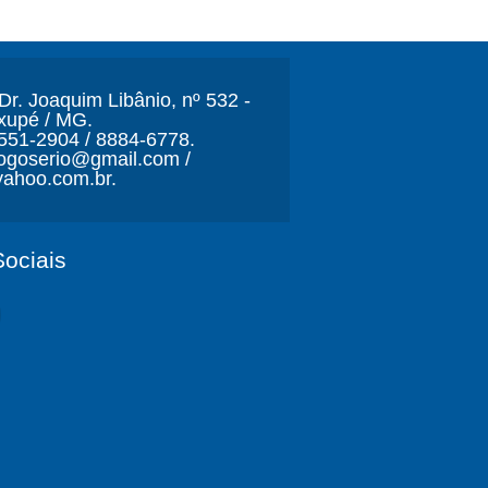
r. Joaquim Libânio, nº 532 -
xupé / MG.
3551-2904 / 8884-6778.
ljogoserio@gmail.com /
ahoo.com.br.
ociais