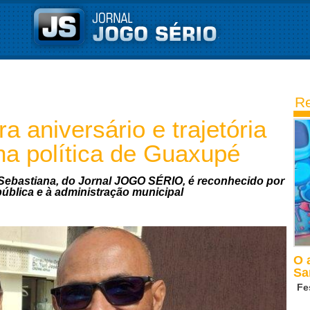
Re
a aniversário e trajetória
na política de Guaxupé
e Sebastiana, do Jornal JOGO SÉRIO, é reconhecido por
ública e à administração municipal
O 
Sa
Fe