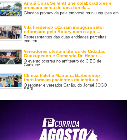
Arraiá Copa Sellentt une colaboradores e
arrecada cerca de uma tonela...
Gincana promovida pela empresa reuniu equipes em
...
Vila Frederico Ozanam inaugura setor
reformado pelo Rotary com o apoi...
Representantes das duas entidades parceiras
comem...
Vereadores ofertam títulos de Cidadão
Guaxupeano e Comenda Dr. Heber ...
O evento ocorreu no anfiteatro do CIEG de
Guaxupé...
Clínica Palet e Mantena Barbershop
transformam pacientes da instituiç...
O repórter e vereador Carlão, do Jornal JOGO
SÉRI...