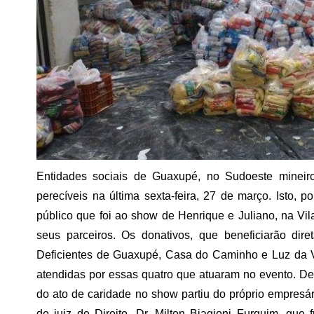
Entidades sociais de Guaxupé, no Sudoeste mineir
perecíveis na última sexta-feira, 27 de março. Isto, p
público que foi ao show de Henrique e Juliano, na Vi
seus parceiros. Os donativos, que beneficiarão di
Deficientes de Guaxupé, Casa do Caminho e Luz da Vid
atendidas por essas quatro que atuaram no evento. D
do ato de caridade no show partiu do próprio empresá
do juiz de Direito, Dr. Milton Biagioni Furquim, que 