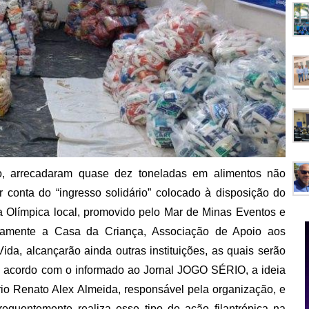
o, arrecadaram quase dez toneladas em alimentos não
or conta do “ingresso solidário” colocado à disposição do
la Olímpica local, promovido pelo Mar de Minas Eventos e
retamente a Casa da Criança, Associação de Apoio aos
a, alcançarão ainda outras instituições, as quais serão
e acordo com o informado ao Jornal JOGO SÉRIO, a ideia
rio Renato Alex Almeida, responsável pela organização, e
frequentemente realiza esse tipo de ação filantrópica na