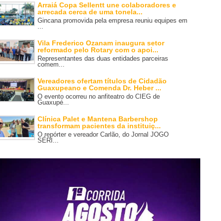
Arraiá Copa Sellentt une colaboradores e
arrecada cerca de uma tonela...
Gincana promovida pela empresa reuniu equipes em
...
Vila Frederico Ozanam inaugura setor
reformado pelo Rotary com o apoi...
Representantes das duas entidades parceiras
comem...
Vereadores ofertam títulos de Cidadão
Guaxupeano e Comenda Dr. Heber ...
O evento ocorreu no anfiteatro do CIEG de
Guaxupé...
Clínica Palet e Mantena Barbershop
transformam pacientes da instituiç...
O repórter e vereador Carlão, do Jornal JOGO
SÉRI...