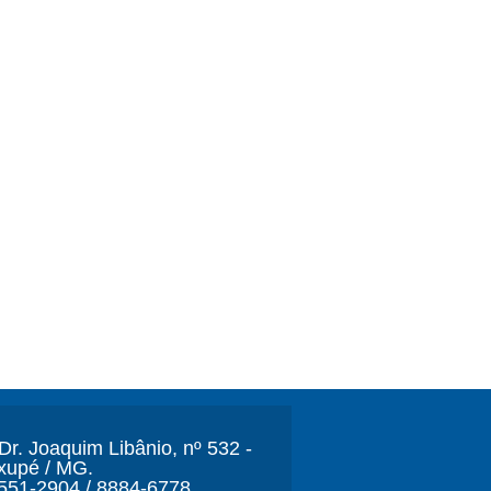
r. Joaquim Libânio, nº 532 -
xupé / MG.
3551-2904 / 8884-6778.