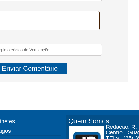
Quem Somos
finetes
Redação: R. D
tigos
Centro - Gua
TELs.: (35) 