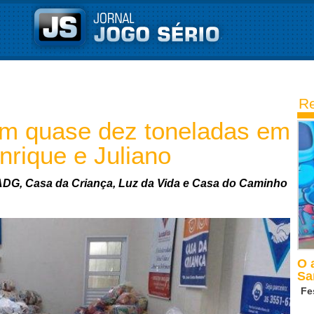
Re
em quase dez toneladas em
rique e Juliano
ADG, Casa da Criança, Luz da Vida e Casa do Caminho
O 
Sa
Fe