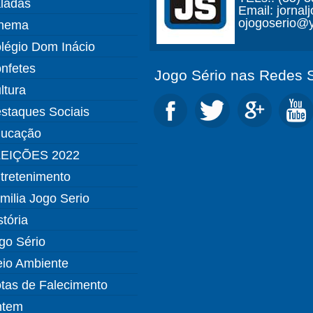
ladas
Email: jorna
ojogoserio@y
nema
légio Dom Inácio
nfetes
Jogo Sério nas Redes S
ltura
staques Sociais
ucação
EIÇÕES 2022
tretenimento
milia Jogo Serio
stória
go Sério
io Ambiente
tas de Falecimento
ntem