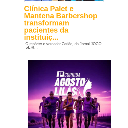
Clínica Palet e
Mantena Barbershop
transformam
pacientes da
instituiç...
O repórter e vereador Carlão, do Jornal JOGO
SÉRI...