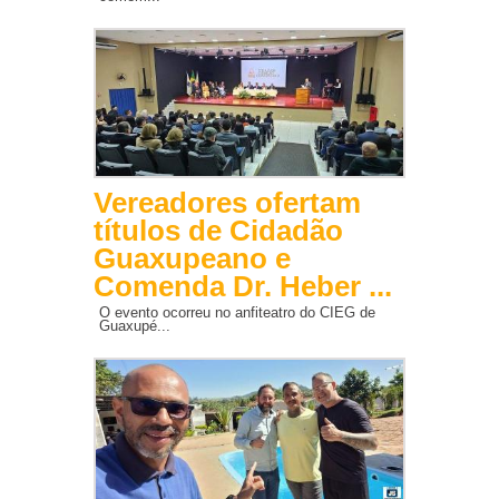
Vereadores ofertam
títulos de Cidadão
Guaxupeano e
Comenda Dr. Heber ...
O evento ocorreu no anfiteatro do CIEG de
Guaxupé...