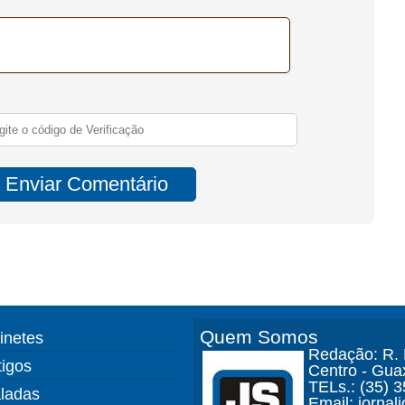
Quem Somos
finetes
Redação: R. D
tigos
Centro - Gua
TELs.: (35) 
ladas
Email: jorna