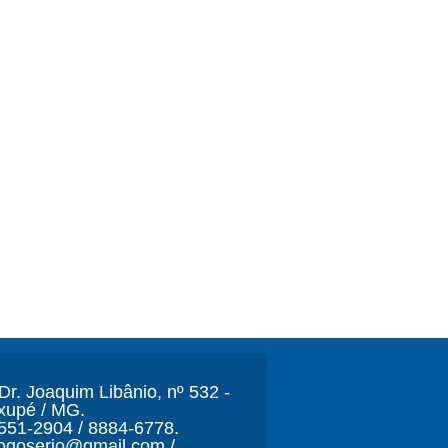
r. Joaquim Libânio, nº 532 -
xupé / MG.
3551-2904 / 8884-6778.
ljogoserio@gmail.com /