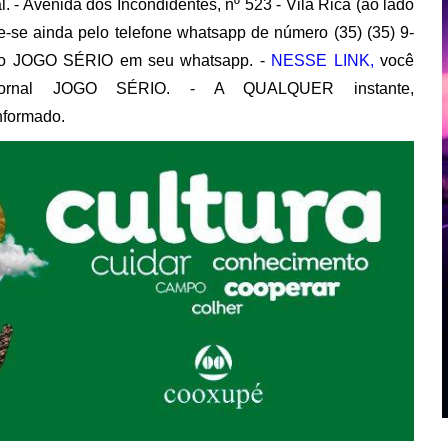
. - Avenida dos Incondidentes, nº 523 - Vila Rica (ao lado
-se ainda pelo telefone whatsapp de número (35) (35) 9-
do JOGO SÉRIO em seu whatsapp. -
NESSE LINK,
você
Jornal JOGO SÉRIO. - A QUALQUER instante,
nformado.