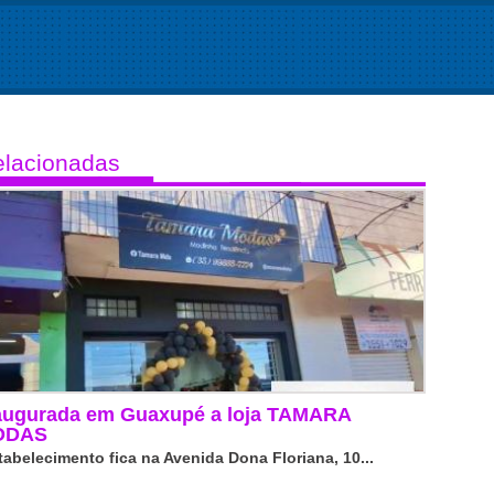
lacionadas
augurada em Guaxupé a loja TAMARA
ODAS
tabelecimento fica na Avenida Dona Floriana, 10...