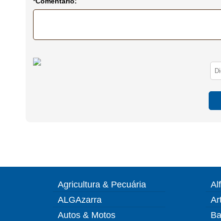
*Comentário:
Agricultura & Pecuária
Al
ALGAzarra
Ar
Autos & Motos
Ba