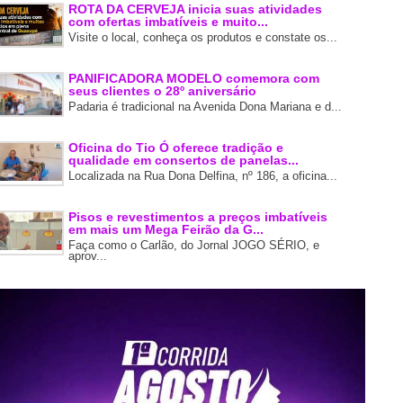
ROTA DA CERVEJA inicia suas atividades
com ofertas imbatíveis e muito...
Visite o local, conheça os produtos e constate os...
PANIFICADORA MODELO comemora com
seus clientes o 28º aniversário
Padaria é tradicional na Avenida Dona Mariana e d...
Oficina do Tio Ó oferece tradição e
qualidade em consertos de panelas...
Localizada na Rua Dona Delfina, nº 186, a oficina...
Pisos e revestimentos a preços imbatíveis
em mais um Mega Feirão da G...
Faça como o Carlão, do Jornal JOGO SÉRIO, e
aprov...