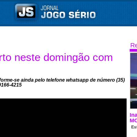
Re
to neste domingão com
informe-se ainda pelo telefone whatsapp de número (35)
-9166-4215
In
M
Es