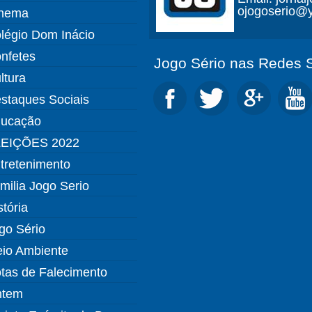
ojogoserio@y
nema
légio Dom Inácio
nfetes
Jogo Sério nas Redes S
ltura
staques Sociais
ucação
EIÇÕES 2022
tretenimento
milia Jogo Serio
stória
go Sério
io Ambiente
tas de Falecimento
ntem