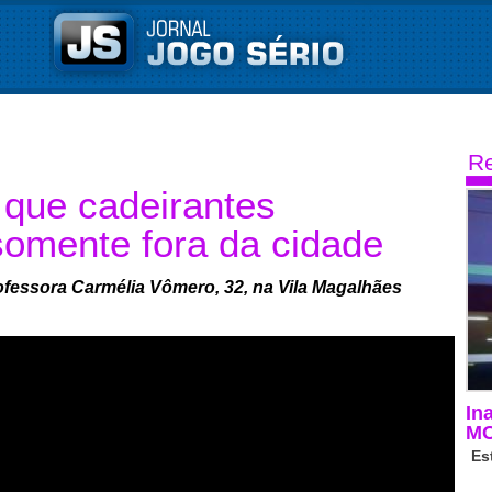
Re
 que cadeirantes
omente fora da cidade
ofessora Carmélia Vômero, 32, na Vila Magalhães
In
M
Es