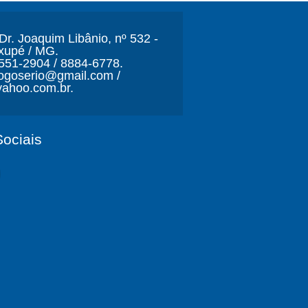
r. Joaquim Libânio, nº 532 -
xupé / MG.
3551-2904 / 8884-6778.
ljogoserio@gmail.com /
ahoo.com.br.
ociais