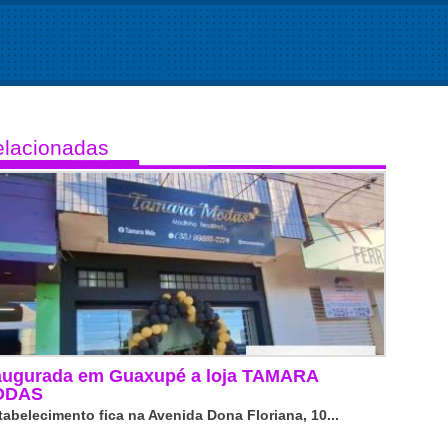
lacionadas
augurada em Guaxupé a loja TAMARA
ODAS
tabelecimento fica na Avenida Dona Floriana, 10...