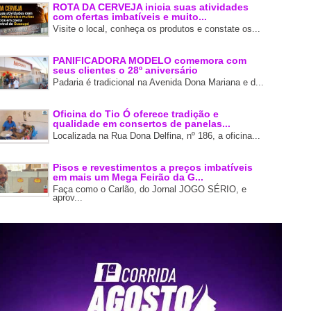
ROTA DA CERVEJA inicia suas atividades
com ofertas imbatíveis e muito...
Visite o local, conheça os produtos e constate os...
PANIFICADORA MODELO comemora com
seus clientes o 28º aniversário
Padaria é tradicional na Avenida Dona Mariana e d...
Oficina do Tio Ó oferece tradição e
qualidade em consertos de panelas...
Localizada na Rua Dona Delfina, nº 186, a oficina...
Pisos e revestimentos a preços imbatíveis
em mais um Mega Feirão da G...
Faça como o Carlão, do Jornal JOGO SÉRIO, e
aprov...