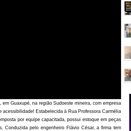
am, em Guaxupé, na região Sudoeste mineira, com empresa
e acessibilidade! Estabelecida à Rua Professora Carmélia
omposta por equipe capacitada, possui estoque em peças
s. Conduzida pelo engenheiro Flávio César, a firma tem