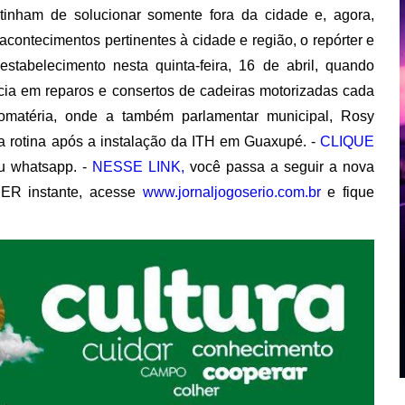
 tinham de solucionar somente fora da cidade e, agora,
acontecimentos pertinentes à cidade e região, o repórter e
stabelecimento nesta quinta-feira, 16 de abril, quando
ncia em reparos e consertos de cadeiras motorizadas cada
omatéria, onde a também parlamentar municipal, Rosy
ua rotina após a instalação da ITH em Guaxupé. -
CLIQUE
 whatsapp. -
NESSE LINK,
você passa a seguir a nova
ER instante, acesse
www.jornaljogoserio.com.br
e fique