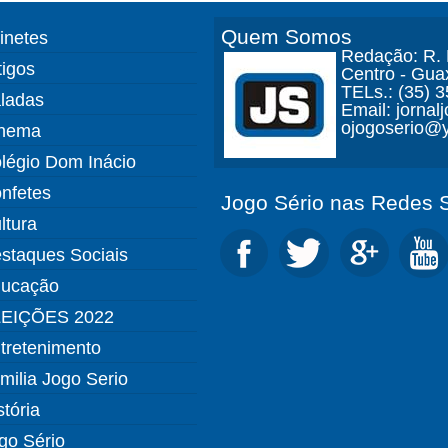
Quem Somos
finetes
Redação: R. D
tigos
Centro - Gua
TELs.: (35) 
ladas
Email: jorna
ojogoserio@y
nema
légio Dom Inácio
nfetes
Jogo Sério nas Redes S
ltura
staques Sociais
ucação
EIÇÕES 2022
tretenimento
milia Jogo Serio
stória
go Sério