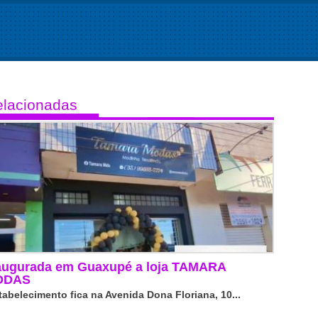
lacionadas
augurada em Guaxupé a loja TAMARA
ODAS
tabelecimento fica na Avenida Dona Floriana, 10...