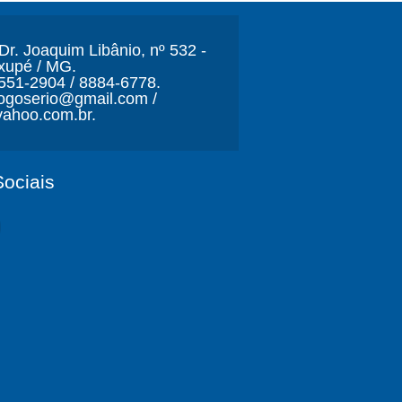
r. Joaquim Libânio, nº 532 -
xupé / MG.
3551-2904 / 8884-6778.
ljogoserio@gmail.com /
ahoo.com.br.
ociais