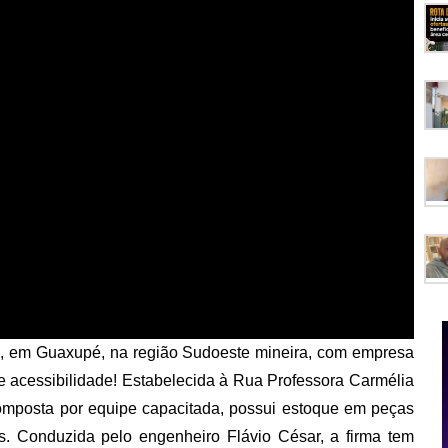
am, em Guaxupé, na região Sudoeste mineira, com empresa
e acessibilidade! Estabelecida à Rua Professora Carmélia
omposta por equipe capacitada, possui estoque em peças
s. Conduzida pelo engenheiro Flávio César, a firma tem