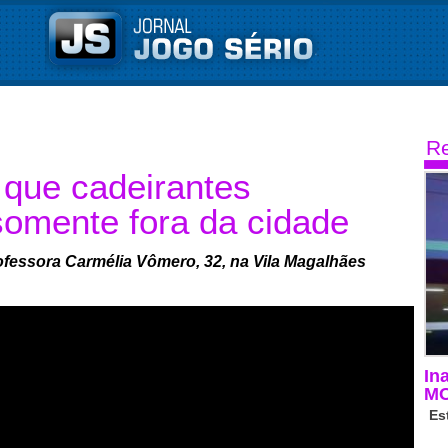
Re
 que cadeirantes
omente fora da cidade
ofessora Carmélia Vômero, 32, na Vila Magalhães
In
M
Es