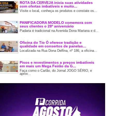
ROTA DA CERVEJA inicia suas atividades
com ofertas imbatíveis e muito...
Visite o local, conheça os produtos e constate os...
PANIFICADORA MODELO comemora com
seus clientes o 28º aniversário
Padaria é tradicional na Avenida Dona Mariana e d...
Oficina do Tio Ó oferece tradição e
qualidade em consertos de panelas...
Localizada na Rua Dona Delfina, nº 186, a oficina...
Pisos e revestimentos a preços imbatíveis
em mais um Mega Feirão da G...
Faça como o Carlão, do Jornal JOGO SÉRIO, e
aprov...