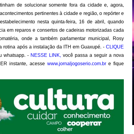
 tinham de solucionar somente fora da cidade e, agora,
acontecimentos pertinentes à cidade e região, o repórter e
stabelecimento nesta quinta-feira, 16 de abril, quando
ncia em reparos e consertos de cadeiras motorizadas cada
omatéria, onde a também parlamentar municipal, Rosy
ua rotina após a instalação da ITH em Guaxupé. -
CLIQUE
 whatsapp. -
NESSE LINK,
você passa a seguir a nova
ER instante, acesse
www.jornaljogoserio.com.br
e fique