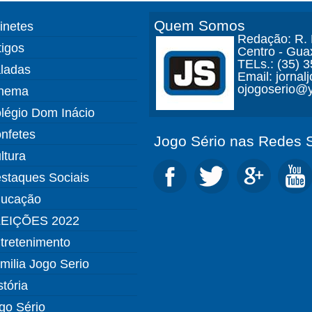
Quem Somos
finetes
Redação: R. D
tigos
Centro - Gua
TELs.: (35) 
ladas
Email: jorna
ojogoserio@y
nema
légio Dom Inácio
nfetes
Jogo Sério nas Redes S
ltura
staques Sociais
ucação
EIÇÕES 2022
tretenimento
milia Jogo Serio
stória
go Sério