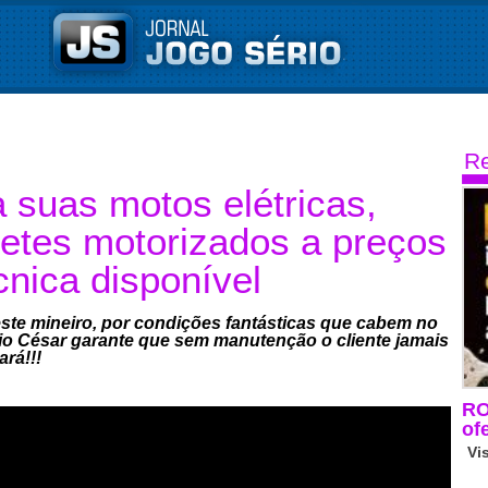
Re
 suas motos elétricas,
netes motorizados a preços
cnica disponível
te mineiro, por condições fantásticas que cabem no
ávio César garante que sem manutenção o cliente jamais
ará!!!
RO
of
Vi