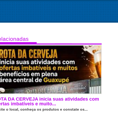
lacionadas
TA DA CERVEJA inicia suas atividades com
ertas imbatíveis e muito...
site o local, conheça os produtos e constate os...