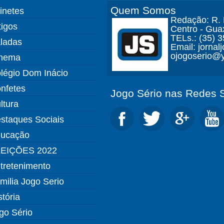
Quem Somos
finetes
Redação: R. D
tigos
Centro - Gua
TELs.: (35) 
ladas
Email: jorna
ojogoserio@y
nema
légio Dom Inácio
nfetes
Jogo Sério nas Redes S
ltura
staques Sociais
ucação
EIÇÕES 2022
tretenimento
milia Jogo Serio
stória
go Sério