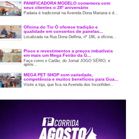
PANIFICADORA MODELO comemora com
seus clientes o 28º aniversário
Padaria é tradicional na Avenida Dona Mariana e d...
Oficina do Tio Ó oferece tradição e
qualidade em consertos de panelas...
Localizada na Rua Dona Delfina, nº 186, a oficina...
Pisos e revestimentos a preços imbatíveis
em mais um Mega Feirão da G...
Faça como o Carlão, do Jornal JOGO SÉRIO, e
aprov...
MEGA PET SHOP com variedade,
competência e muitos benefícios para Gua...
Visite a loja, que fica na Avenida dos Inconfiden...