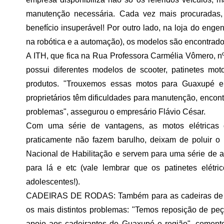
manutenção necessária. Cada vez mais procuradas,
benefício insuperável! Por outro lado, na loja do en
na robótica e a automação), os modelos são encontrados 
A ITH, que fica na Rua Professora Carmélia Vômero, nº
possui diferentes modelos de scooter, patinetes mot
produtos. "Trouxemos essas motos para Guaxupé e n
proprietários têm dificuldades para manutenção, encon
problemas", assegurou o empresário Flávio César.
Com uma série de vantagens, as motos elétricas 
praticamente não fazem barulho, deixam de poluir o
Nacional de Habilitação e servem para uma série de at
para lá e etc (vale lembrar que os patinetes elét
adolescentes!).
CADEIRAS DE RODAS: Também para as cadeiras de rod
os mais distintos problemas: "Temos reposição de pe
apoio aos cadeirantes de Guaxupé e região", comentou