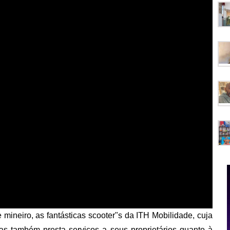
ineiro, as fantásticas scooter"s da ITH Mobilidade, cuja
mas também presta serviços a seus proprietários quanto à