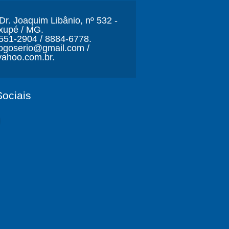
r. Joaquim Libânio, nº 532 -
xupé / MG.
3551-2904 / 8884-6778.
ljogoserio@gmail.com /
ahoo.com.br.
ociais