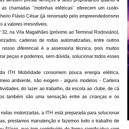
 as chamadas "motinhas elétricas" oferecem um custo-
genheiro Flávio César (já renomado pelo empreendedorismo
a valores irresistíveis.
 32, na Vila Magalhães (próximo ao Terminal Rodoviário),
orizados, cadeiras de rodas automatizadas, entre outros
osso diferencial é a assessoria técnica, pois muitos
trar peças e podemos, sem dúvida, solucionar todos esses
da ITH Mobilidade consomem pouca energia elétrica,
 meio ambiente, não exigem - alguns modelos - Carteira
ividades, do lazer ao trabalho, da escola ao clube, de cá
ricos também são uma sensação entre as crianças e os
as motorizadas, a ITH está preparada para solucionar
ças, prestamos manutenção e fazemos todo o trabalho de
 Flávio, que tem contribuído de forma significativa com