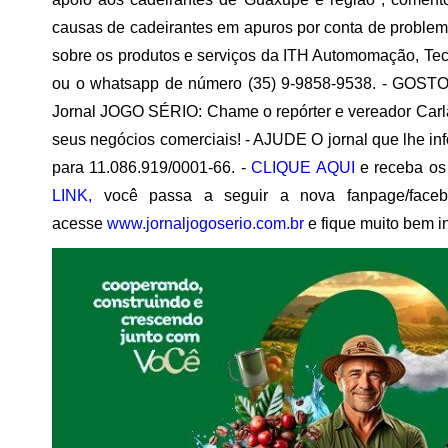
causas de cadeirantes em apuros por conta de proble
sobre os produtos e serviços da ITH Automomação, Tec
ou o whatsapp de número (35) 9-9858-9538. - GO
Jornal JOGO SÉRIO: Chame o repórter e vereador Carl
seus negócios comerciais! - AJUDE O jornal que lhe in
para 11.086.919/0001-66. -
CLIQUE AQUI
e receba os
LINK,
você passa a seguir a nova fanpage/face
acesse
www.jornaljogoserio.com.br
e fique muito bem i