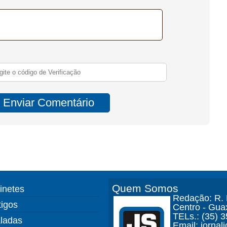
Quem Somos
finetes
Redação: R. D
tigos
Centro - Gua
TELs.: (35) 
ladas
Email: jorna