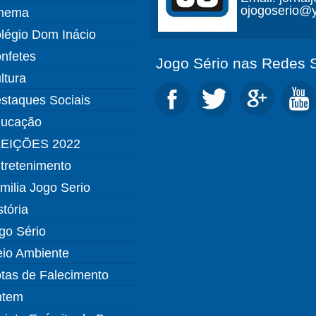
ojogoserio@y
nema
légio Dom Inácio
nfetes
Jogo Sério nas Redes S
ltura
staques Sociais
ucação
EIÇÕES 2022
tretenimento
milia Jogo Serio
stória
go Sério
io Ambiente
tas de Falecimento
ntem