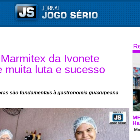
Re
 Marmitex da Ivonete
 muita luta e sucesso
doras são fundamentais à gastronomia guaxupeana
ME
Ha
Ma