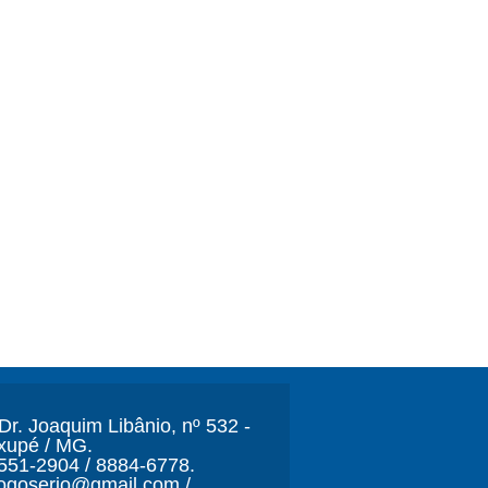
r. Joaquim Libânio, nº 532 -
xupé / MG.
3551-2904 / 8884-6778.
ljogoserio@gmail.com /