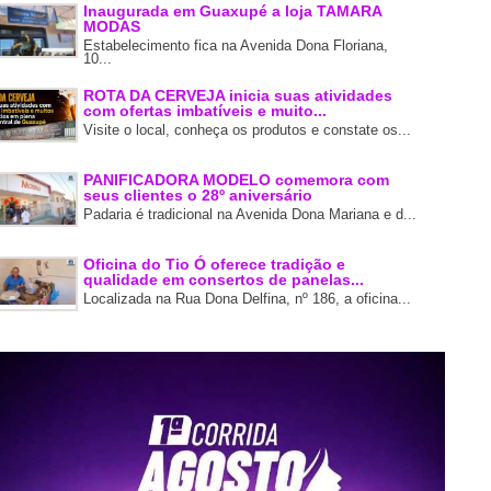
Inaugurada em Guaxupé a loja TAMARA
MODAS
Estabelecimento fica na Avenida Dona Floriana,
10...
ROTA DA CERVEJA inicia suas atividades
com ofertas imbatíveis e muito...
Visite o local, conheça os produtos e constate os...
PANIFICADORA MODELO comemora com
seus clientes o 28º aniversário
Padaria é tradicional na Avenida Dona Mariana e d...
Oficina do Tio Ó oferece tradição e
qualidade em consertos de panelas...
Localizada na Rua Dona Delfina, nº 186, a oficina...