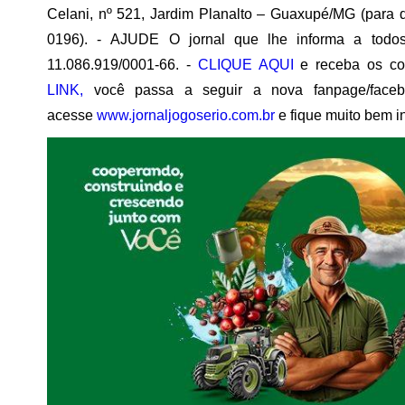
Celani, nº 521, Jardim Planalto – Guaxupé/MG (para q
0196). -
AJUDE O jornal que lhe informa a todo
11.086.919/0001-66. -
CLIQUE AQUI
e receba os c
LINK,
você passa a seguir a nova fanpage/face
acesse
www.jornaljogoserio.com.br
e fique muito bem i