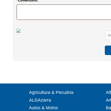
*Comentário:
Agricultura & Pecuária
Al
ALGAzarra
Ar
Autos & Motos
Ba