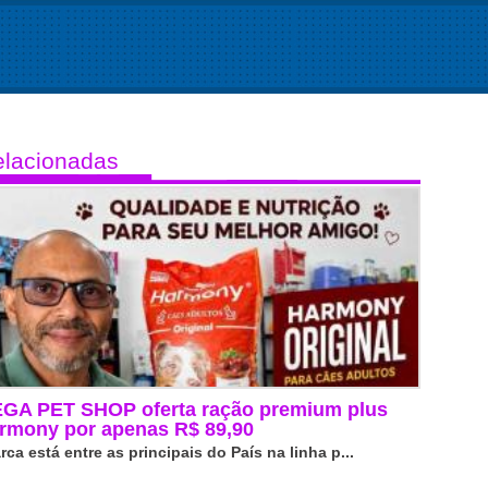
lacionadas
GA PET SHOP oferta ração premium plus
rmony por apenas R$ 89,90
rca está entre as principais do País na linha p...